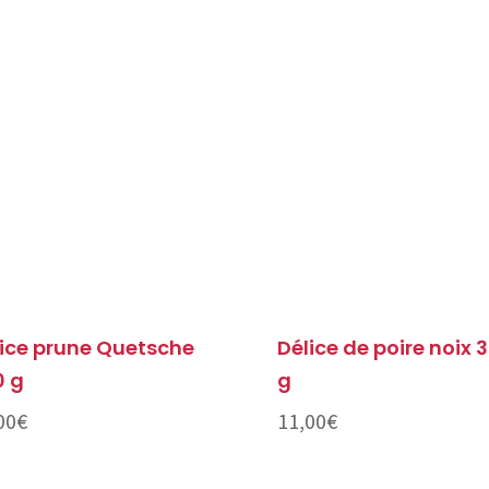
ice prune Quetsche
Délice de poire noix 
0 g
g
00
€
11,00
€