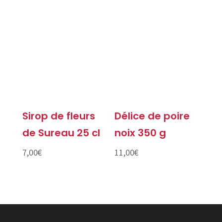
de
prix :
7,00€
à
16,00€
Sirop de fleurs
Délice de poire
de Sureau 25 cl
noix 350 g
7,00
€
11,00
€