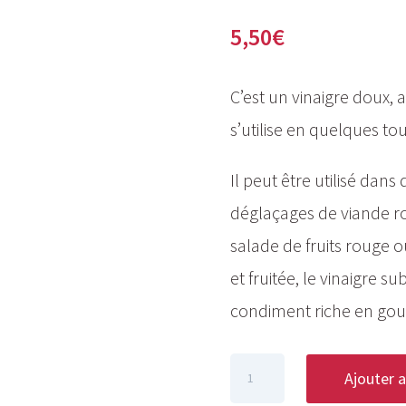
5,50
€
C’est un vinaigre doux,
s’utilise en quelques to
Il peut être utilisé dan
déglaçages de viande 
salade de fruits rouge o
et fruitée, le vinaigre s
condiment riche en gou
quantité
Ajouter a
de