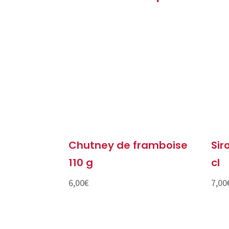
Chutney de framboise
Sir
110 g
cl
6,00
€
7,00