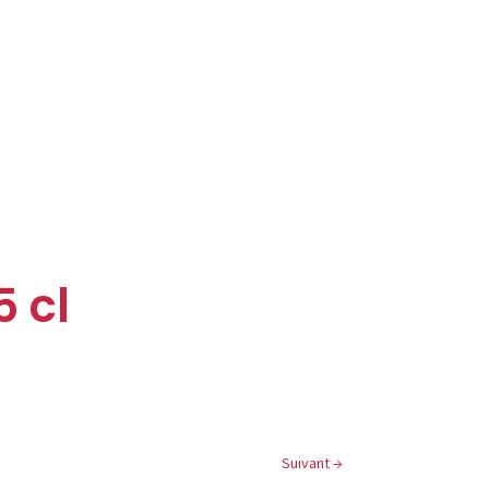
 cl
Suivant
→