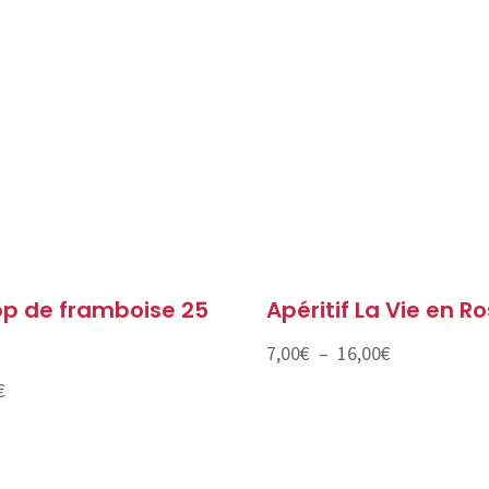
op de framboise 25
Apéritif La Vie en R
Plage
7,00
€
–
16,00
€
de
€
prix :
7,00€
à